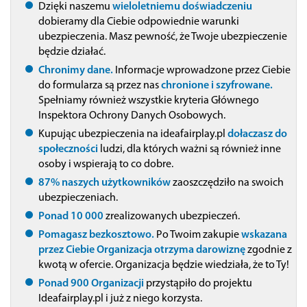
Dzięki naszemu
wieloletniemu doświadczeniu
dobieramy dla Ciebie odpowiednie warunki
ubezpieczenia. Masz pewność, że Twoje ubezpieczenie
będzie działać.
Chronimy dane.
Informacje wprowadzone przez Ciebie
do formularza są przez nas
chronione i szyfrowane.
Spełniamy również wszystkie kryteria Głównego
Inspektora Ochrony Danych Osobowych.
Kupując ubezpieczenia na ideafairplay.pl
dołaczasz do
społeczności
ludzi, dla których ważni są również inne
osoby i wspierają to co dobre.
87% naszych użytkowników
zaoszczędziło na swoich
ubezpieczeniach.
Ponad 10 000
zrealizowanych ubezpieczeń.
Pomagasz bezkosztowo.
Po Twoim zakupie
wskazana
przez Ciebie Organizacja otrzyma darowiznę
zgodnie z
kwotą w ofercie. Organizacja będzie wiedziała, że to Ty!
Ponad 900 Organizacji
przystąpiło do projektu
Ideafairplay.pl i już z niego korzysta.