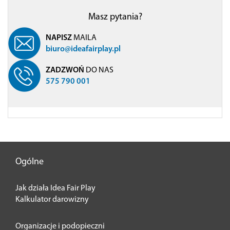
Masz pytania?
NAPISZ
MAILA
biuro@ideafairplay.pl
ZADZWOŃ
DO NAS
575 790 001
Ogólne
Jak działa Idea Fair Play
Kalkulator darowizny
Organizacje i podopieczni