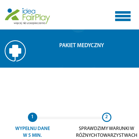
Toggle
PAKIET MEDYCZNY
navigat
1
2
WYPEŁNIJ DANE
SPRAWDZIMY WARUNKI W
W 5 MIN.
RÓŻNYCH TOWARZYSTWACH