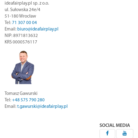
ideafairplay.pl sp. z o.o.
ul. Sułowska 24e/4
51-180 Wrocław
Tel:
71 307 00 04
Email:
biuro@ideafairplay.pl
NIP: 8971813632
KRS 0000576117
Tomasz Gawurski
Tel:
+48 575 790 280
Email:
t.gawurski@ideafairplay.pl
SOCIAL MEDIA