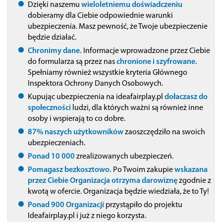
Dzięki naszemu
wieloletniemu doświadczeniu
dobieramy dla Ciebie odpowiednie warunki
ubezpieczenia. Masz pewność, że Twoje ubezpieczenie
będzie działać.
Chronimy dane.
Informacje wprowadzone przez Ciebie
do formularza są przez nas
chronione i szyfrowane.
Spełniamy również wszystkie kryteria Głównego
Inspektora Ochrony Danych Osobowych.
Kupując ubezpieczenia na ideafairplay.pl
dołaczasz do
społeczności
ludzi, dla których ważni są również inne
osoby i wspierają to co dobre.
87% naszych użytkowników
zaoszczędziło na swoich
ubezpieczeniach.
Ponad 10 000
zrealizowanych ubezpieczeń.
Pomagasz bezkosztowo.
Po Twoim zakupie
wskazana
przez Ciebie Organizacja otrzyma darowiznę
zgodnie z
kwotą w ofercie. Organizacja będzie wiedziała, że to Ty!
Ponad 900 Organizacji
przystąpiło do projektu
Ideafairplay.pl i już z niego korzysta.