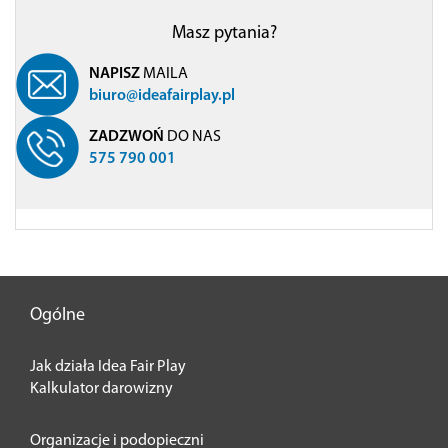
Masz pytania?
NAPISZ
MAILA
biuro@ideafairplay.pl
ZADZWOŃ
DO NAS
575 790 001
Ogólne
Jak działa Idea Fair Play
Kalkulator darowizny
Organizacje i podopieczni