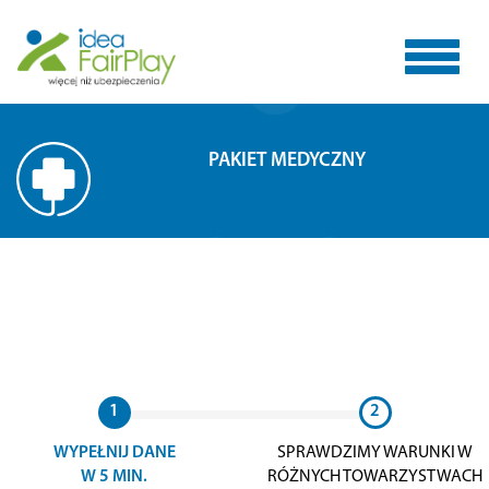
Toggle
PAKIET MEDYCZNY
navigat
1
2
WYPEŁNIJ DANE
SPRAWDZIMY WARUNKI W
W 5 MIN.
RÓŻNYCH TOWARZYSTWACH