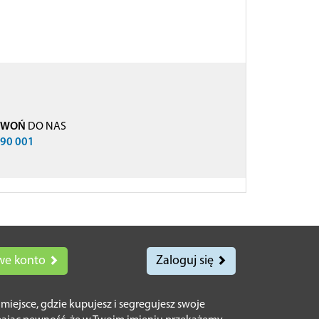
ZWOŃ
DO NAS
790 001
we konto
Zaloguj się
o miejsce, gdzie kupujesz i segregujesz swoje