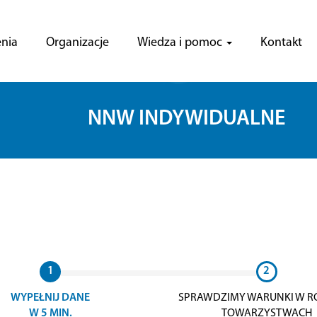
nia
Organizacje
Wiedza i pomoc
Kontakt
NNW INDYWIDUALNE
1
2
WYPEŁNIJ DANE
SPRAWDZIMY WARUNKI W R
W 5 MIN.
TOWARZYSTWACH