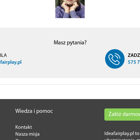
Masz pytania?
ILA
ZAD
airplay.pl
575 
Wiedza i pomoc
Załóż darmo
Kontakt
Ideafairplay.pl t
Nasza misja