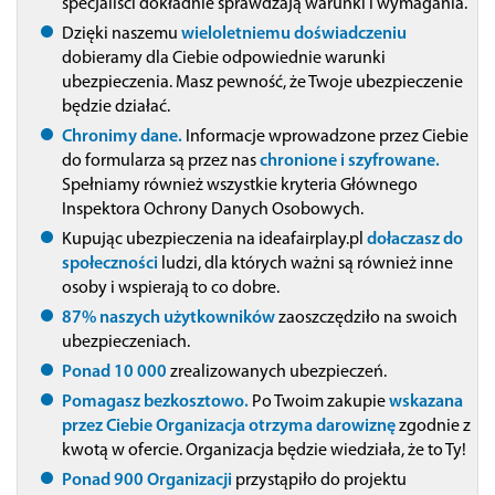
specjaliści dokładnie sprawdzają warunki i wymagania.
Dzięki naszemu
wieloletniemu doświadczeniu
dobieramy dla Ciebie odpowiednie warunki
ubezpieczenia. Masz pewność, że Twoje ubezpieczenie
będzie działać.
Chronimy dane.
Informacje wprowadzone przez Ciebie
do formularza są przez nas
chronione i szyfrowane.
Spełniamy również wszystkie kryteria Głównego
Inspektora Ochrony Danych Osobowych.
Kupując ubezpieczenia na ideafairplay.pl
dołaczasz do
społeczności
ludzi, dla których ważni są również inne
osoby i wspierają to co dobre.
87% naszych użytkowników
zaoszczędziło na swoich
ubezpieczeniach.
Ponad 10 000
zrealizowanych ubezpieczeń.
Pomagasz bezkosztowo.
Po Twoim zakupie
wskazana
przez Ciebie Organizacja otrzyma darowiznę
zgodnie z
kwotą w ofercie. Organizacja będzie wiedziała, że to Ty!
Ponad 900 Organizacji
przystąpiło do projektu