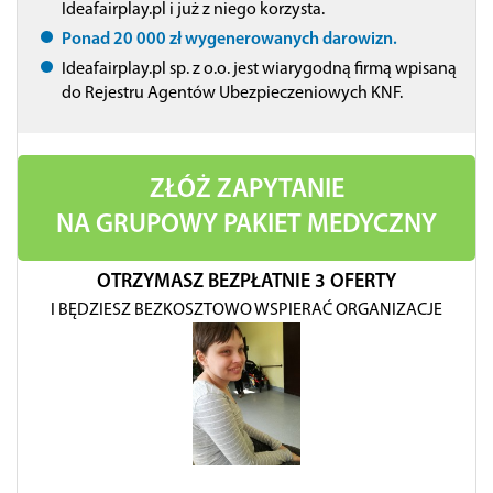
Ideafairplay.pl i już z niego korzysta.
Ponad 20 000 zł wygenerowanych darowizn.
Ideafairplay.pl sp. z o.o. jest wiarygodną firmą wpisaną
do Rejestru Agentów Ubezpieczeniowych KNF.
ZŁÓŻ ZAPYTANIE
NA GRUPOWY PAKIET MEDYCZNY
OTRZYMASZ BEZPŁATNIE 3 OFERTY
I BĘDZIESZ BEZKOSZTOWO WSPIERAĆ ORGANIZACJE