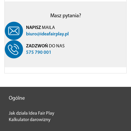
Masz pytania?
NAPISZ
MAILA
biuro@ideafairplay.pl
ZADZWOŃ
DO NAS
575 790 001
Ogólne
Jak działa Idea Fair Play
Kalkulator darowizny