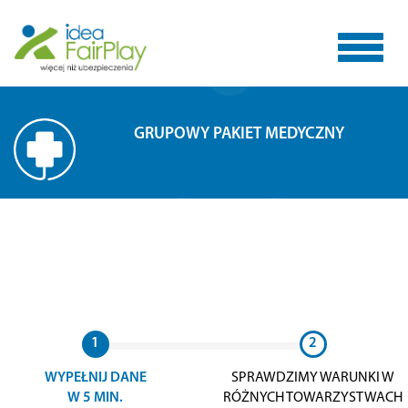
Toggle
GRUPOWY PAKIET MEDYCZNY
navigat
1
2
WYPEŁNIJ DANE
SPRAWDZIMY WARUNKI W
W 5 MIN.
RÓŻNYCH TOWARZYSTWACH