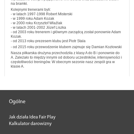
na bramki.
Kolejnymi trenerami byli:
- w latach 1997-1998 Robert Misterski
- w 1999 roku Adam Kozak
- w 2000 roku Krzysztof Wlaźlak
- w latach 2001-2002 Józef Liszka
- od 2003 roku trenerem i głównym zarządcą został ponownie Adam
Kozak.
- od 2013 roku prezesem klubu jest
Piotr Stala
- od 2015 roku przewodzenie klubem zajmuje się Damian Kozłowski
Nasza piłkarska drużyna przechodziła z klasy A do B i ponownie do
A. Zależało to między innymi od doboru uczestników, intensywności i
częstotliwości treningów. W obecnym sezonie nasz zespół gra w
klasie A.
Ogólne
Jak działa Idea Fair Play
Kalkulator darowizny