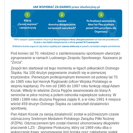
Pod koniec lat 70. młodzież o zainteresowaniu sportowym utworzyło
zgrupowanie w ramach Ludowego Zespołu Sportowego. Nazwano je
"Zorza".
Zespól ten startował od tego momentu w ligach piłkarskich Dolnego
Śląska. Na 100 drużyn pęgowianie znaleźli się w pierwszej
trzydziestce. Pierwszym profesjonalnym trenerem od połowy lat 70.
do 1985 roku był Henryk Ryglowski (oficer Wojska Polskiego w
stopniu kapitana). Po nim od 1985 do 1997 roku funkcję objął Adam
Kozak. Wtedy to właśnie Zorza Pęgów awansowała do klasy A
seniorów w piłce nożnej a potem odnosiła największe sukcesy. W
1988 i 1989 roku drużyna Pęgowa zajęła 9, a w roku 1991 4 miejsce
wśród 459 drużyn Dolnego Śląska za całokształt działalności
sportowej.
Pan Adam Kozak za swoją działalność został w późniejszym czasie
odznaczony Srebrnym Medalem Polskiego Związku Piłki Nożnej
(PZPN). Odznaczeniem tym został również uhonorowany długoletni
pracownik LZS - Zbigniew Posłuszny, który od 1969 roku dba o
wykaszanie trawy, wysypywanie linii boiska oraz zakładanie siatek