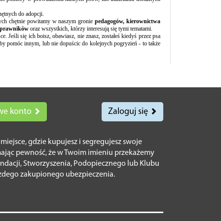
ętnych do adopcji.
nych chętnie powitamy w naszym gronie
pedagogów, kierownictwa
, prawników
oraz wszystkich, którzy interesują się tymi tematami.
e. Jeśli się ich boisz, obawiasz, nie znasz, zostałeś kiedyś przez psa
 by pomóc innym, lub nie dopuścic do kolejnych pogryzień - to także
we konto
Zaloguj się
o miejsce, gdzie kupujesz i segregujesz swoje
mając pewność, że w Twoim imieniu przekażemy
ndacji, Stworzyszenia, Podopiecznego lub Klubu
żdego zakupionego ubezpieczenia.