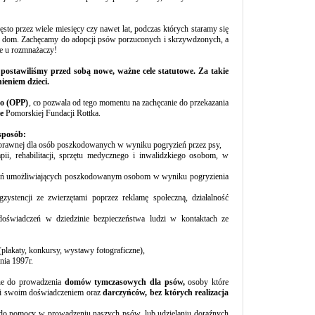
o przez wiele miesięcy czy nawet lat, podczas których staramy się
owy dom. Zachęcamy do adopcji psów porzuconych i skrzywdzonych, a
e u rozmnażaczy!
3 postawiliśmy przed sobą nowe, ważne cele statutowe. Za takie
ieniem dzieci.
go (OPP)
, co pozwala od tego momentu na zachęcanie do przekazania
e
Pomorskiej Fundacji Rottka.
sposób:
i prawnej dla osób poszkodowanych w wyniku pogryzień przez psy,
pii, rehabilitacji, sprzętu medycznego i inwalidzkiego osobom, w
koleń umożliwiających poszkodowanym osobom w wyniku pogryzienia
ystencji ze zwierzętami poprzez reklamę społeczną, działalność
doświadczeń w dziedzinie bezpieczeństwa ludzi w kontaktach ze
(plakaty, konkursy, wystawy fotograficzne),
nia 1997r.
ne do prowadzenia
domów tymczasowych dla psów,
osoby które
i swoim doświadczeniem oraz
darczyńców, bez których realizacja
do pomocy w prowadzeniu naszych psów, lub udzielaniu doraźnych