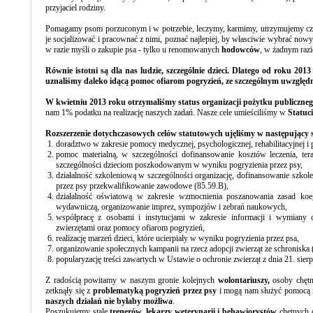
przyjaciel rodziny.
Pomagamy psom porzuconym i w potrzebie, leczymy, karmimy, utrzymujemy częst
je socjalizować i pracownać z nimi, poznać najlepiej, by własciwie wybrać n
w razie myśli o zakupie psa - tylko u renomowanych
hodowców
, w żadnym razi
Równie istotni są dla nas ludzie, szczególnie dzieci. Dlatego od roku 201
uznaliśmy daleko idącą pomoc ofiarom pogryzień, ze szczególnym uwzględn
W kwietniu 2013 roku otrzymaliśmy status organizacji pożytku publiczne
nam 1% podatku na realizację naszych zadań. Nasze cele umieściliśmy w
Statuci
Rozszerzenie dotychczasowych celów statutowych ujęliśmy w następujący 
doradztwo w zakresie pomocy medycznej, psychologicznej, rehabilitacyjnej 
pomoc materialną, w szczególności dofinansowanie kosztów leczenia, tera
szczególności dzieciom poszkodowanym w wyniku pogryzienia przez psy,
działalność szkoleniową w szczególności organizację, dofinansowanie sz
przez psy przekwalifikowanie zawodowe (85.59.B),
działalność oświatową w zakresie wzmocnienia poszanowania zasad koegz
wydawniczą, organizowanie imprez, sympozjów i zebrań naukowych,
współpracę z osobami i instytucjami w zakresie informacji i wymiany 
zwierzętami oraz pomocy ofiarom pogryzień,
realizację marzeń dzieci, które ucierpiały w wyniku pogryzienia przez psa,
organizowanie społecznych kampanii na rzecz adopcji zwierząt ze schroniska 
popularyzację treści zawartych w Ustawie o ochronie zwierząt z dnia 21. sierp
Z radością powitamy w naszym gronie kolejnych
wolontariuszy,
osoby chęt
zetknąły się z
problematyką pogryzień przez psy
i mogą nam służyć pomocą 
naszych działań nie byłaby możliwa
.
Poszukujemy stale
trenerów, lekarzy weterynarii i behawiorystów
chętnych 