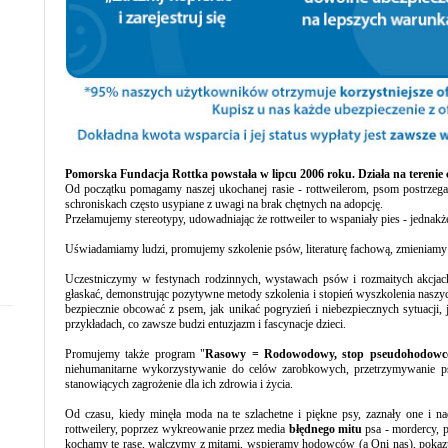
Pomorska Fundacja Rottka powstała w lipcu 2006 roku. Działa na terenie 
Od początku pomagamy naszej ukochanej rasie - rottweilerom, psom postrze
schroniskach często usypiane z uwagi na brak chętnych na adopcję.
Przełamujemy stereotypy, udowadniając że rottweiler to wspaniały pies - jednak
Uświadamiamy ludzi, promujemy szkolenie psów, literaturę fachową, zmieniamy p
Uczestniczymy w festynach rodzinnych, wystawach psów i rozmaitych akcjach,
głaskać, demonstrując pozytywne metody szkolenia i stopień wyszkolenia naszych
bezpiecznie obcować z psem, jak unikać pogryzień i niebezpiecznych sytuacji
przykładach, co zawsze budzi entuzjazm i fascynacje dzieci.
Promujemy także program "
Rasowy = Rodowodowy, stop pseudohodow
niehumanitarne wykorzystywanie do celów zarobkowych, przetrzymywanie ps
stanowiących zagrożenie dla ich zdrowia i życia.
Od czasu, kiedy minęła moda na te szlachetne i piękne psy, zaznały one i na
rottweilery, poprzez wykreowanie przez media
błędnego mitu
psa - mordercy, p
kochamy tę rasę, walczymy z mitami, wspieramy hodowców (a Oni nas), pokazuje