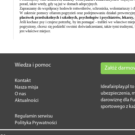
porad, także wtedy, gdy są już w domach adopcyjnych.
Zapraszamy do współpracy hodowle rottweilerów, schroniska, wolontariuszy i ch
W zakresie pomocy ofiarom pogryzień oraz podejmowaniu działań prewencyj
placówek przedszkolnych i szkolnych, psychologów i psychiatrów, lekarzy
Jeśli kochasz psy i czujesz potrzebę, by im pomagać - trafiłeś we własciwe miejsc
pogryziony, chcesz się podzielić swoimi doświadczeniami, także tymi trudnymi,
jest właściwe miejsce.
Wiedza i pomoc
Załóż darmo
Kontakt
Ideafairplay.pl t
Nasza misja
ubezpieczenia, 
O nas
darowiznę dla Fu
Aktualności
sportowego z ka
Regulamin serwisu
Polityka Prywatności