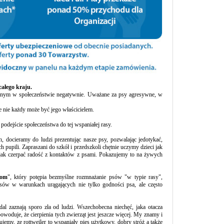
całego kraju.
ganym w społeczeństwie negatywnie. Uważane za psy agresywne, w
że nie każdy może być jego właścicielem.
odejście społeczeństwa do tej wspaniałej rasy.
 docieramy do ludzi prezentując nasze psy, pozwalając jedotykać,
 pupili. Zapraszani do szkół i przedszkoli chętnie uczymy dzieci jak
, jak czerpać radość z kontaktów z psami. Pokazujemy to na żywych
com
", który potępia bezmyślne rozmnażanie psów "w typie rasy",
ów w warunkach urągających nie tylko godności psa, ale często
dal zaznają sporo zła od ludzi. Wszechobecna niechęć, jaka otacza
owoduje, że cierpienia tych zwierząt jest jeszcze więcej. My znamy i
my, ze rottweiler to wspaniały pies użytkowy, dobry stróż a także