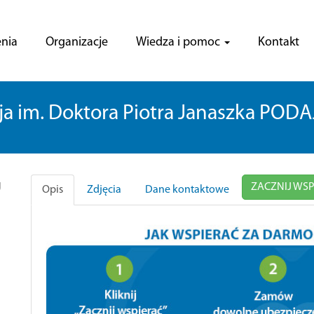
nia
Organizacje
Wiedza i pomoc
Kontakt
a im. Doktora Piotra Janaszka POD
J
ZACZNIJ WS
Opis
Zdjęcia
Dane kontaktowe