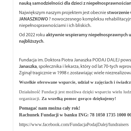
nauką samodzielności dla dzieci z niepełnosprawnościa
Największym naszym projektem jest obecnie
stworzenie
JANASZKOWO
? nowoczesnego kompleksu rehabilitacyj
niepełnosprawnościami i ich bliskich.
Od 2022 roku
aktywnie wspieramy niepełnosprawnych uc
najbliższych
.
Fundacja im. Doktora Piotra Janaszka PODAJ DALEJ pows
Janaszka
, społecznika i lekarza, który od lat 70-tych wpr
Zginął tragicznie w 1998 r. zostawiając wiele niezrealizo
Wszelkie oferowane wsparcie, udział w zajęciach i świadc
Działalność Fundacji jest możliwa dzięki wsparciu wielu ludzi
organizacji.
Za wszelką pomoc gorąco dziękujemy!
Pomagać nam można cały rok!
Rachunek Fundacji w banku ING: 78 1050 1735 1000 0
https://www.facebook.com/FundacjaPodajDalej/fundraisers