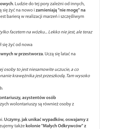
ngowych
. Ludzie do tej pory zależni od innych,
ą się żyć na nowo i
zamieniają "nie mogę" na
st barierą w realizacji marzeń i szczęśliwym
lko facetem na wózku... Lekko nie jest, ale teraz
 się żyć od nowa
rawnych w przestworza
. Uczą się latać na
 osoby to jest niesamowite uczucie, a co
onanie krawężnika jest przeszkodą. Tam wysoko
ch
ontariuszy, asystentów osób
zych wolontariuszy są również osoby z
ni.
Uczymy, jak unikać wypadków
, oswajamy z
zujemy także
kolonie "Małych Odkrywców" z