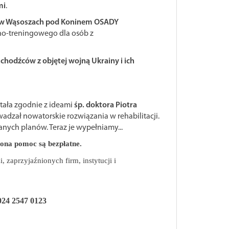
mi
.
 w Wąsoszach pod Koninem OSADY
no-treningowego dla osób z
hodźców z objętej wojną Ukrainy i ich
tała zgodnie z ideami
śp.
doktora Piotra
owadzał nowatorskie rozwiązania w rehabilitacji.
wanych planów. Teraz je wypełniamy...
zona pomoc są bezpłatne.
, zaprzyjaźnionych firm, instytucji i
024 2547 0123