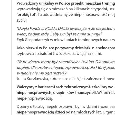
Prowadzimy
unikalny w Polsce projekt mieszkań treni
wprowadzają się do mieszkań na kilkanaście tygodni, ucz
"zrobię to!"
. Tu udowadniamy, że niepełnosprawność nie je
życiu!
"Dzięki Fundacji PODAJ DALEJ uwierzyłem, że nie jestem ty
wiem, że dam radę. Żeby syn był ze mnie dumny!"
Eryk Gospodarczyk w mieszkaniach treningowych nauczył
Jako pierwsi w Polsce porywamy dziesiątki niepełnosp
szybowcu i paralotni ? wózek zostawiają na ziemi.
?W powietrzu mogę być samodzielna i wolna. Dla sprawnej
dopiero dla osoby z niepełnosprawnością, dla której pok
w niebie nie ma ograniczeń.?
Julita Kuczkowska, która na co dzień jest zależna od inny
Walczymy z barierami architektonicznymi, szkolimy wol
niepełnosprawnych, urzędników i nauczycieli.
Wśród nas
niepełnoprawnością.
Dbamy o to, aby niepełnosprawni byli widziani i rozumia
niepełnosprawnością dzieci od najmłodszych lat.
Organi