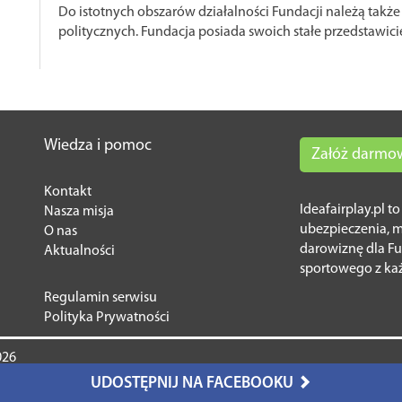
Do istotnych obszarów działalności Fundacji należą tak
politycznych. Fundacja posiada swoich stałe przedstawicie
Wiedza i pomoc
Załóż darmo
Kontakt
Ideafairplay.pl t
Nasza misja
ubezpieczenia, 
O nas
darowiznę dla Fu
Aktualności
sportowego z ka
Regulamin serwisu
Polityka Prywatności
026
UDOSTĘPNIJ NA FACEBOOKU