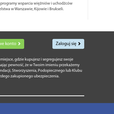
że programy wsparcia więźniów i uchodźców
lstwa w Warszawie, Kijowie i Brukseli.
we konto
Zaloguj się
o miejsce, gdzie kupujesz i segregujesz swoje
mając pewność, że w Twoim imieniu przekażemy
ndacji, Stworzyszenia, Podopiecznego lub Klubu
żdego zakupionego ubezpieczenia.