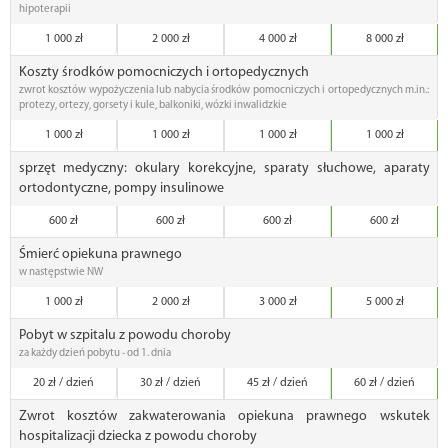
hipoterapii
1 000 zł
2 000 zł
4 000 zł
8 000 zł
Koszty środków pomocniczych i ortopedycznych
zwrot kosztów wypożyczenia lub nabycia środków pomocniczych i ortopedycznych m.in.:
protezy, ortezy, gorsety i kule, balkoniki, wózki inwalidzkie
1 000 zł
1 000 zł
1 000 zł
1 000 zł
sprzęt medyczny: okulary korekcyjne, sparaty słuchowe, aparaty
ortodontyczne, pompy insulinowe
600 zł
600 zł
600 zł
600 zł
Śmierć opiekuna prawnego
w następstwie NW
1 000 zł
2 000 zł
3 000 zł
5 000 zł
Pobyt w szpitalu z powodu choroby
za każdy dzień pobytu - od 1. dnia
20 zł / dzień
30 zł / dzień
45 zł / dzień
60 zł / dzień
Zwrot kosztów zakwaterowania opiekuna prawnego wskutek
hospitalizacji dziecka z powodu choroby