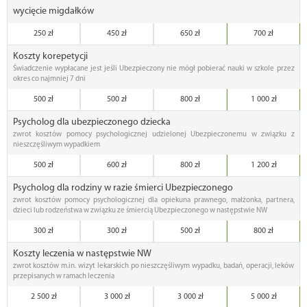
wycięcie migdałków
250 zł
450 zł
650 zł
700 zł
Koszty korepetycji
Świadczenie wypłacane jest jeśli Ubezpieczony nie mógł pobierać nauki w szkole przez
okres co najmniej 7 dni
500 zł
500 zł
800 zł
1 000 zł
Psycholog dla ubezpieczonego dziecka
zwrot kosztów pomocy psychologicznej udzielonej Ubezpieczonemu w związku z
nieszczęśliwym wypadkiem
500 zł
600 zł
800 zł
1 200 zł
Psycholog dla rodziny w razie śmierci Ubezpieczonego
zwrot kosztów pomocy psychologicznej dla opiekuna prawnego, małżonka, partnera,
dzieci lub rodzeństwa w związku ze śmiercią Ubezpieczonego w następstwie NW
300 zł
300 zł
500 zł
800 zł
Koszty leczenia w następstwie NW
zwrot kosztów m.in. wizyt lekarskich po nieszczęśliwym wypadku, badań, operacji, leków
przepisanych w ramach leczenia
2 500 zł
3 000 zł
3 000 zł
5 000 zł