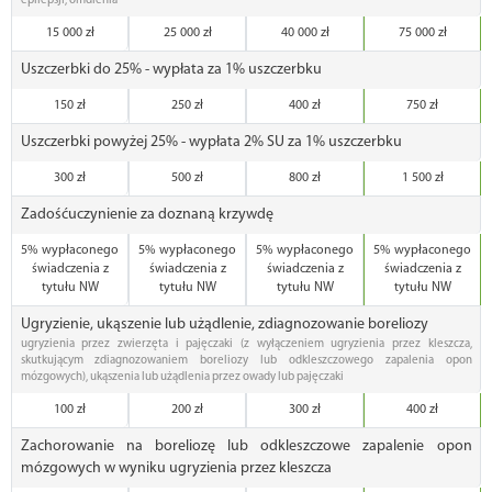
epilepsji, omdlenia
15 000 zł
25 000 zł
40 000 zł
75 000 zł
Uszczerbki do 25% - wypłata za 1% uszczerbku
150 zł
250 zł
400 zł
750 zł
Uszczerbki powyżej 25% - wypłata 2% SU za 1% uszczerbku
300 zł
500 zł
800 zł
1 500 zł
Zadośćuczynienie za doznaną krzywdę
5% wypłaconego
5% wypłaconego
5% wypłaconego
5% wypłaconego
świadczenia z
świadczenia z
świadczenia z
świadczenia z
tytułu NW
tytułu NW
tytułu NW
tytułu NW
Ugryzienie, ukąszenie lub użądlenie, zdiagnozowanie boreliozy
ugryzienia przez zwierzęta i pajęczaki (z wyłączeniem ugryzienia przez kleszcza,
skutkującym zdiagnozowaniem boreliozy lub odkleszczowego zapalenia opon
mózgowych), ukąszenia lub użądlenia przez owady lub pajęczaki
100 zł
200 zł
300 zł
400 zł
Zachorowanie na boreliozę lub odkleszczowe zapalenie opon
mózgowych w wyniku ugryzienia przez kleszcza