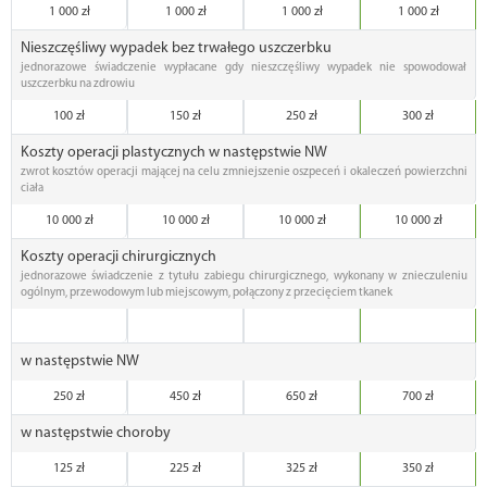
1 000 zł
1 000 zł
1 000 zł
1 000 zł
Nieszczęśliwy wypadek bez trwałego uszczerbku
jednorazowe świadczenie wypłacane gdy nieszczęśliwy wypadek nie spowodował
uszczerbku na zdrowiu
100 zł
150 zł
250 zł
300 zł
Koszty operacji plastycznych w następstwie NW
zwrot kosztów operacji mającej na celu zmniejszenie oszpeceń i okaleczeń powierzchni
ciała
10 000 zł
10 000 zł
10 000 zł
10 000 zł
Koszty operacji chirurgicznych
jednorazowe świadczenie z tytułu zabiegu chirurgicznego, wykonany w znieczuleniu
ogólnym, przewodowym lub miejscowym, połączony z przecięciem tkanek
w następstwie NW
250 zł
450 zł
650 zł
700 zł
w następstwie choroby
125 zł
225 zł
325 zł
350 zł