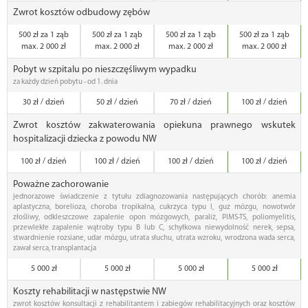
Zwrot kosztów odbudowy zębów
500 zł za 1 ząb
500 zł za 1 ząb
500 zł za 1 ząb
500 zł za 1 ząb
max. 2 000 zł
max. 2 000 zł
max. 2 000 zł
max. 2 000 zł
Pobyt w szpitalu po nieszczęśliwym wypadku
za każdy dzień pobytu - od 1. dnia
30 zł / dzień
50 zł / dzień
70 zł / dzień
100 zł / dzień
Zwrot kosztów zakwaterowania opiekuna prawnego wskutek
hospitalizacji dziecka z powodu NW
100 zł / dzień
100 zł / dzień
100 zł / dzień
100 zł / dzień
Poważne zachorowanie
jednorazowe świadczenie z tytułu zdiagnozowania następujących chorób: anemia
aplastyczna, borelioza, choroba tropikalna, cukrzyca typu I, guz mózgu, nowotwór
złośliwy, odkleszczowe zapalenie opon mózgowych, paraliż, PIMS-TS, poliomyelitis,
przewlekłe zapalenie wątroby typu B lub C, schyłkowa niewydolność nerek, sepsa,
stwardnienie rozsiane, udar mózgu, utrata słuchu, utrata wzroku, wrodzona wada serca,
zawał serca, transplantacja
5 000 zł
5 000 zł
5 000 zł
5 000 zł
Koszty rehabilitacji w następstwie NW
zwrot kosztów konsultacji z rehabilitantem i zabiegów rehabilitacyjnych oraz kosztów