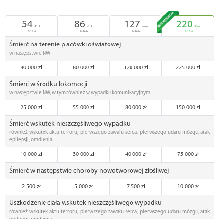
54
86
127
220
zł/rok
zł/rok
zł/rok
zł/rok
0-26 lat
0-26 lat
0-26 lat
0-26 lat
Śmierć na terenie placówki oświatowej
w następstwie NW
40 000 zł
80 000 zł
120 000 zł
225 000 zł
Śmierć w środku lokomocji
w następstwie NW, w tym również w wypadku komunikacyjnym
25 000 zł
55 000 zł
80 000 zł
150 000 zł
Śmierć wskutek nieszczęśliwego wypadku
również wskutek aktu terroru, pierwszego zawału serca, pierwszego udaru mózgu, atak
epilepsji, omdlenia
10 000 zł
30 000 zł
40 000 zł
75 000 zł
Śmierć w następstwie choroby nowotworowej złośliwej
2 500 zł
5 000 zł
7 500 zł
10 000 zł
Uszkodzenie ciała wskutek nieszczęśliwego wypadku
również wskutek aktu terroru, pierwszego zawału serca, pierwszego udaru mózgu, atak