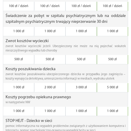
100 zł / dzień
100 zł / dzień
100 zł / dzień
100 zł / dzień
Świadczenie za pobyt w szpitalu psychiatrycznym lub na oddziale
szpitalnym psychiatrycznym trwający nieprzerwanie 30 dni
1 000 zł
1 000 zł
1 000 zł
1 000 zł
Zwrot kosztów wycieczki
zwrot kosztów wycieczki jeżeli Ubezpieczony nie może na nią pojechać wskutek
nieszczęśliwego wypadku lub choroby
500 zł
500 zł
500 zł
500 zł
Koszty poszukiwania dziecka
zwrot kosztów poszukiwania ubezpieczonego dziecka w przypadku jego zaginięcia –
koszty wynajęcia detektywa, umieszczenia informacji w mediach, wydruku ulotek
1 000 zł
2 000 zł
3 000 zł
5 000 zł
Koszty pogrzebu opiekuna prawnego
w następstwie NW
1 000 zł
1 000 zł
1 000 zł
1 000 zł
STOP HEJT - Dziecko w sieci
pomoc informatyczna na wypadek problemów związanych z użytkowaniem komputera i
Internetu, pomoc psychologiczno-prawna na wypadek hejtu w sieci