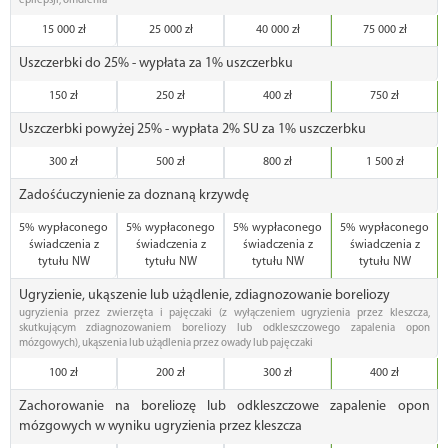
epilepsji, omdlenia
15 000 zł
25 000 zł
40 000 zł
75 000 zł
Uszczerbki do 25% - wypłata za 1% uszczerbku
150 zł
250 zł
400 zł
750 zł
Uszczerbki powyżej 25% - wypłata 2% SU za 1% uszczerbku
300 zł
500 zł
800 zł
1 500 zł
Zadośćuczynienie za doznaną krzywdę
5% wypłaconego
5% wypłaconego
5% wypłaconego
5% wypłaconego
świadczenia z
świadczenia z
świadczenia z
świadczenia z
tytułu NW
tytułu NW
tytułu NW
tytułu NW
Ugryzienie, ukąszenie lub użądlenie, zdiagnozowanie boreliozy
ugryzienia przez zwierzęta i pajęczaki (z wyłączeniem ugryzienia przez kleszcza,
skutkującym zdiagnozowaniem boreliozy lub odkleszczowego zapalenia opon
mózgowych), ukąszenia lub użądlenia przez owady lub pajęczaki
100 zł
200 zł
300 zł
400 zł
Zachorowanie na boreliozę lub odkleszczowe zapalenie opon
mózgowych w wyniku ugryzienia przez kleszcza