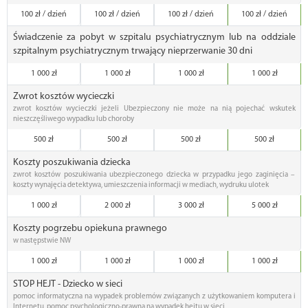
100 zł / dzień
100 zł / dzień
100 zł / dzień
100 zł / dzień
Świadczenie za pobyt w szpitalu psychiatrycznym lub na oddziale
szpitalnym psychiatrycznym trwający nieprzerwanie 30 dni
1 000 zł
1 000 zł
1 000 zł
1 000 zł
Zwrot kosztów wycieczki
zwrot kosztów wycieczki jeżeli Ubezpieczony nie może na nią pojechać wskutek
nieszczęśliwego wypadku lub choroby
500 zł
500 zł
500 zł
500 zł
Koszty poszukiwania dziecka
zwrot kosztów poszukiwania ubezpieczonego dziecka w przypadku jego zaginięcia –
koszty wynajęcia detektywa, umieszczenia informacji w mediach, wydruku ulotek
1 000 zł
2 000 zł
3 000 zł
5 000 zł
Koszty pogrzebu opiekuna prawnego
w następstwie NW
1 000 zł
1 000 zł
1 000 zł
1 000 zł
STOP HEJT - Dziecko w sieci
pomoc informatyczna na wypadek problemów związanych z użytkowaniem komputera i
Internetu, pomoc psychologiczno-prawna na wypadek hejtu w sieci