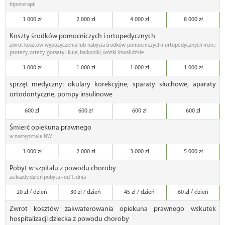
hipoterapii
1 000 zł
2 000 zł
4 000 zł
8 000 zł
Koszty środków pomocniczych i ortopedycznych
zwrot kosztów wypożyczenia lub nabycia środków pomocniczych i ortopedycznych m.in.:
protezy, ortezy, gorsety i kule, balkoniki, wózki inwalidzkie
1 000 zł
1 000 zł
1 000 zł
1 000 zł
sprzęt medyczny: okulary korekcyjne, sparaty słuchowe, aparaty
ortodontyczne, pompy insulinowe
600 zł
600 zł
600 zł
600 zł
Śmierć opiekuna prawnego
w następstwie NW
1 000 zł
2 000 zł
3 000 zł
5 000 zł
Pobyt w szpitalu z powodu choroby
za każdy dzień pobytu - od 1. dnia
20 zł / dzień
30 zł / dzień
45 zł / dzień
60 zł / dzień
Zwrot kosztów zakwaterowania opiekuna prawnego wskutek
hospitalizacji dziecka z powodu choroby