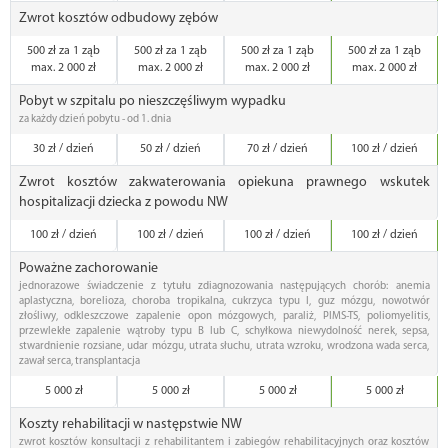
Zwrot kosztów odbudowy zębów
500 zł za 1 ząb
500 zł za 1 ząb
500 zł za 1 ząb
500 zł za 1 ząb
max. 2 000 zł
max. 2 000 zł
max. 2 000 zł
max. 2 000 zł
Pobyt w szpitalu po nieszczęśliwym wypadku
za każdy dzień pobytu - od 1. dnia
30 zł / dzień
50 zł / dzień
70 zł / dzień
100 zł / dzień
Zwrot kosztów zakwaterowania opiekuna prawnego wskutek
hospitalizacji dziecka z powodu NW
100 zł / dzień
100 zł / dzień
100 zł / dzień
100 zł / dzień
Poważne zachorowanie
jednorazowe świadczenie z tytułu zdiagnozowania następujących chorób: anemia
aplastyczna, borelioza, choroba tropikalna, cukrzyca typu I, guz mózgu, nowotwór
złośliwy, odkleszczowe zapalenie opon mózgowych, paraliż, PIMS-TS, poliomyelitis,
przewlekłe zapalenie wątroby typu B lub C, schyłkowa niewydolność nerek, sepsa,
stwardnienie rozsiane, udar mózgu, utrata słuchu, utrata wzroku, wrodzona wada serca,
zawał serca, transplantacja
5 000 zł
5 000 zł
5 000 zł
5 000 zł
Koszty rehabilitacji w następstwie NW
zwrot kosztów konsultacji z rehabilitantem i zabiegów rehabilitacyjnych oraz kosztów