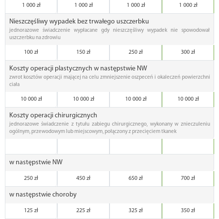
1 000 zł
1 000 zł
1 000 zł
1 000 zł
Nieszczęśliwy wypadek bez trwałego uszczerbku
jednorazowe świadczenie wypłacane gdy nieszczęśliwy wypadek nie spowodował
uszczerbku na zdrowiu
100 zł
150 zł
250 zł
300 zł
Koszty operacji plastycznych w następstwie NW
zwrot kosztów operacji mającej na celu zmniejszenie oszpeceń i okaleczeń powierzchni
ciała
10 000 zł
10 000 zł
10 000 zł
10 000 zł
Koszty operacji chirurgicznych
jednorazowe świadczenie z tytułu zabiegu chirurgicznego, wykonany w znieczuleniu
ogólnym, przewodowym lub miejscowym, połączony z przecięciem tkanek
w następstwie NW
250 zł
450 zł
650 zł
700 zł
w następstwie choroby
125 zł
225 zł
325 zł
350 zł