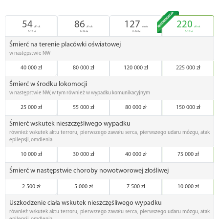
54
86
127
220
zł/rok
zł/rok
zł/rok
zł/rok
0-26 lat
0-26 lat
0-26 lat
0-26 lat
Śmierć na terenie placówki oświatowej
w następstwie NW
40 000 zł
80 000 zł
120 000 zł
225 000 zł
Śmierć w środku lokomocji
w następstwie NW, w tym również w wypadku komunikacyjnym
25 000 zł
55 000 zł
80 000 zł
150 000 zł
Śmierć wskutek nieszczęśliwego wypadku
również wskutek aktu terroru, pierwszego zawału serca, pierwszego udaru mózgu, atak
epilepsji, omdlenia
10 000 zł
30 000 zł
40 000 zł
75 000 zł
Śmierć w następstwie choroby nowotworowej złośliwej
2 500 zł
5 000 zł
7 500 zł
10 000 zł
Uszkodzenie ciała wskutek nieszczęśliwego wypadku
również wskutek aktu terroru, pierwszego zawału serca, pierwszego udaru mózgu, atak