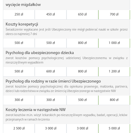
wycięcie migdałków
250 zł
450 zł
650 zł
700 zł
Koszty korepetycji
Świadczenie wypłacane jest jeśli Ubezpieczony nie mógł pobierać nauki w szkole przez
okres co najmniej 7 dni
500 zł
500 zł
800 zł
1 000 zł
Psycholog dla ubezpieczonego dziecka
zwrot kosztów pomocy psychologicznej udzielonej Ubezpieczonemu w związku z
nieszczęśliwym wypadkiem
500 zł
600 zł
800 zł
1 200 zł
Psycholog dla rodziny w razie śmierci Ubezpieczonego
zwrot kosztów pomocy psychologicznej dla opiekuna prawnego, małżonka, partnera,
dzieci lub rodzeństwa w związku ze śmiercią Ubezpieczonego w następstwie NW
300 zł
300 zł
500 zł
800 zł
Koszty leczenia w następstwie NW
zwrot kosztów m.in. wizyt lekarskich po nieszczęśliwym wypadku, badań, operacji, leków
przepisanych w ramach leczenia
2 500 zł
3 000 zł
3 000 zł
5 000 zł